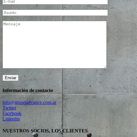
Información de contacto
info@grupoadvance.com.ar
Twitter
Facebook
Linkedin
NUESTROS SOCIOS, LOS CLIENTES